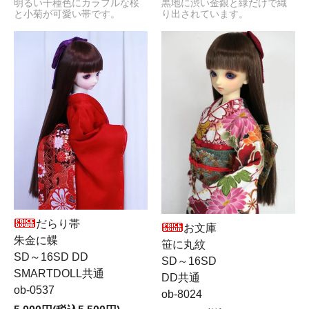
明るい千種色にカラフルな桜
黒地に渋い金銀と緑だけで織
と小菊が可愛い帯です。
り出されています。
だらり帯
お文庫
朱金に蝶
笹に丸紋
SD～16SD DD
SD～16SD
SMARTDOLL共通
DD共通
ob-0537
ob-8024