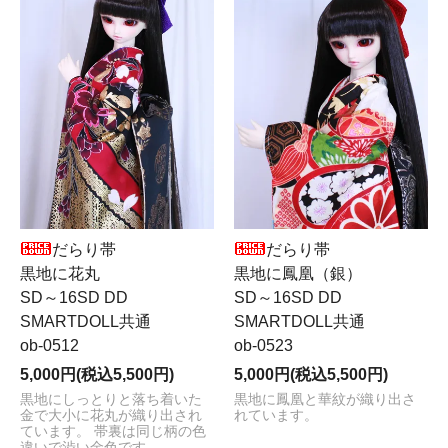
だらり帯
だらり帯
黒地に花丸
黒地に鳳凰（銀）
SD～16SD DD
SD～16SD DD
SMARTDOLL共通
SMARTDOLL共通
ob-0512
ob-0523
5,000円(税込5,500円)
5,000円(税込5,500円)
黒地にしっとりと落ち着いた
黒地に鳳凰と華紋が織り出さ
金で大小に花丸が織り出され
れています。
ています。 帯裏は同じ柄の色
違いで渋い金色です。