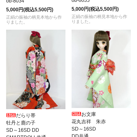
ob-8035
ob-8034
5,000円(税込5,500円)
5,000円(税込5,500円)
正絹の振袖の柄見本地から作
正絹の振袖の柄見本地から作
りました。
りました。
お文庫
だらり帯
花丸吉祥 朱赤
牡丹と鹿の子
SD～16SD
SD～16SD DD
DD共通