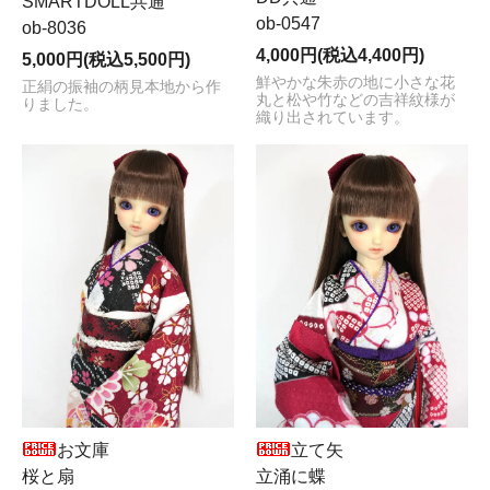
SMARTDOLL共通
ob-0547
ob-8036
4,000円(税込4,400円)
5,000円(税込5,500円)
鮮やかな朱赤の地に小さな花
正絹の振袖の柄見本地から作
丸と松や竹などの吉祥紋様が
りました。
織り出されています。
お文庫
立て矢
桜と扇
立涌に蝶