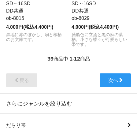
SD～16SD
SD～16SD
DD共通
DD共通
ob-8015
ob-8029
4,000円(税込4,400円)
4,000円(税込4,400円)
黒地に赤のぼかし、扇と桜柄
臙脂色に立涌と黒の麻の葉
のお文庫です。
柄。小さな蝶々が可愛らしい
帯です。
39
1
12
商品中
-
商品
戻る
次へ
さらにジャンルを絞り込む
だらり帯